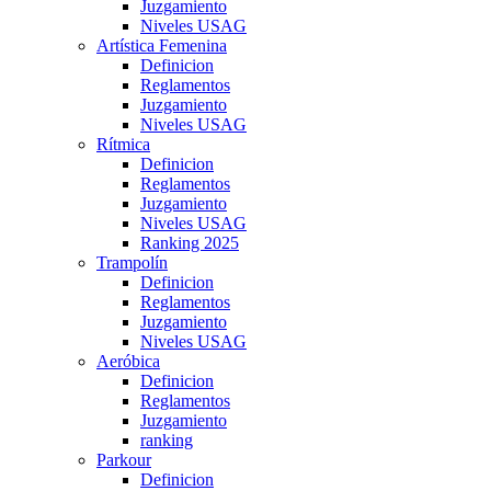
Juzgamiento
Niveles USAG
Artística Femenina
Definicion
Reglamentos
Juzgamiento
Niveles USAG
Rítmica
Definicion
Reglamentos
Juzgamiento
Niveles USAG
Ranking 2025
Trampolín
Definicion
Reglamentos
Juzgamiento
Niveles USAG
Aeróbica
Definicion
Reglamentos
Juzgamiento
ranking
Parkour
Definicion