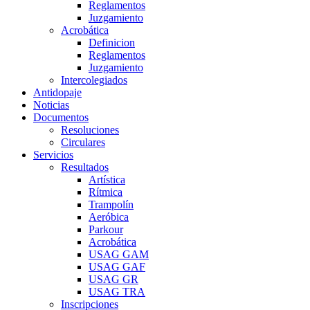
Reglamentos
Juzgamiento
Acrobática
Definicion
Reglamentos
Juzgamiento
Intercolegiados
Antidopaje
Noticias
Documentos
Resoluciones
Circulares
Servicios
Resultados
Artística
Rítmica
Trampolín
Aeróbica
Parkour
Acrobática
USAG GAM
USAG GAF
USAG GR
USAG TRA
Inscripciones