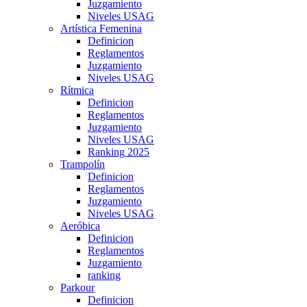
Juzgamiento
Niveles USAG
Artística Femenina
Definicion
Reglamentos
Juzgamiento
Niveles USAG
Rítmica
Definicion
Reglamentos
Juzgamiento
Niveles USAG
Ranking 2025
Trampolín
Definicion
Reglamentos
Juzgamiento
Niveles USAG
Aeróbica
Definicion
Reglamentos
Juzgamiento
ranking
Parkour
Definicion