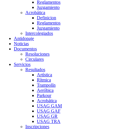
Reglamentos
Juzgamiento
Acrobática
Definicion
Reglamentos
Juzgamiento
Intercolegiados
Antidopaje
Noticias
Documentos
Resoluciones
Circulares
Servicios
Resultados
Artística
Rítmica
Trampolín
Aeróbica
Parkour
Acrobática
USAG GAM
USAG GAF
USAG GR
USAG TRA
Inscripciones