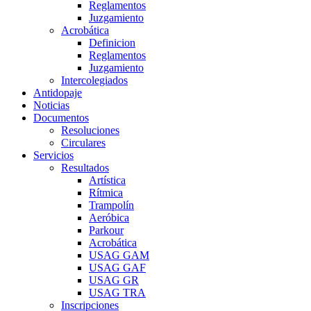
Reglamentos
Juzgamiento
Acrobática
Definicion
Reglamentos
Juzgamiento
Intercolegiados
Antidopaje
Noticias
Documentos
Resoluciones
Circulares
Servicios
Resultados
Artística
Rítmica
Trampolín
Aeróbica
Parkour
Acrobática
USAG GAM
USAG GAF
USAG GR
USAG TRA
Inscripciones