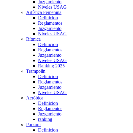
Juzgamiento
Niveles USAG
Artística Femenina
Definicion
Reglamentos
Juzgamiento
Niveles USAG
Rítmica
Definicion
Reglamentos
Juzgamiento
Niveles USAG
Ranking 2025
Trampolín
Definicion
Reglamentos
Juzgamiento
Niveles USAG
Aeróbica
Definicion
Reglamentos
Juzgamiento
ranking
Parkour
Definicion