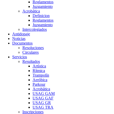
Reglamentos
Juzgamiento
Acrobática
Definicion
Reglamentos
Juzgamiento
Intercolegiados
Antidopaje
Noticias
Documentos
Resoluciones
Circulares
Servicios
Resultados
Artística
Rítmica
Trampolín
Aeróbica
Parkour
Acrobática
USAG GAM
USAG GAF
USAG GR
USAG TRA
Inscripciones