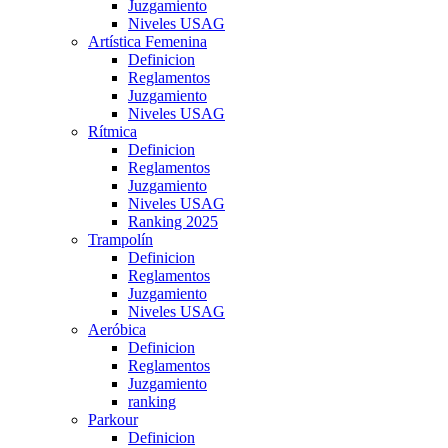
Juzgamiento
Niveles USAG
Artística Femenina
Definicion
Reglamentos
Juzgamiento
Niveles USAG
Rítmica
Definicion
Reglamentos
Juzgamiento
Niveles USAG
Ranking 2025
Trampolín
Definicion
Reglamentos
Juzgamiento
Niveles USAG
Aeróbica
Definicion
Reglamentos
Juzgamiento
ranking
Parkour
Definicion