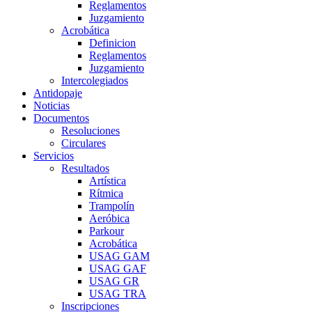
Reglamentos
Juzgamiento
Acrobática
Definicion
Reglamentos
Juzgamiento
Intercolegiados
Antidopaje
Noticias
Documentos
Resoluciones
Circulares
Servicios
Resultados
Artística
Rítmica
Trampolín
Aeróbica
Parkour
Acrobática
USAG GAM
USAG GAF
USAG GR
USAG TRA
Inscripciones