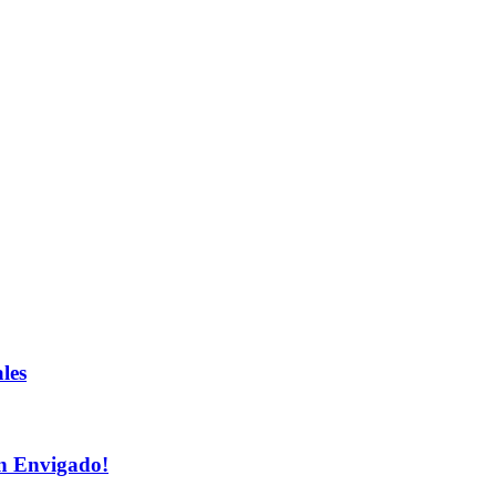
les
n Envigado!