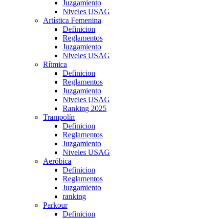
Juzgamiento
Niveles USAG
Artística Femenina
Definicion
Reglamentos
Juzgamiento
Niveles USAG
Rítmica
Definicion
Reglamentos
Juzgamiento
Niveles USAG
Ranking 2025
Trampolín
Definicion
Reglamentos
Juzgamiento
Niveles USAG
Aeróbica
Definicion
Reglamentos
Juzgamiento
ranking
Parkour
Definicion