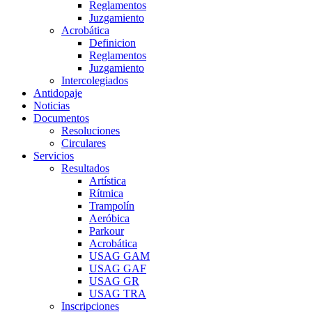
Reglamentos
Juzgamiento
Acrobática
Definicion
Reglamentos
Juzgamiento
Intercolegiados
Antidopaje
Noticias
Documentos
Resoluciones
Circulares
Servicios
Resultados
Artística
Rítmica
Trampolín
Aeróbica
Parkour
Acrobática
USAG GAM
USAG GAF
USAG GR
USAG TRA
Inscripciones