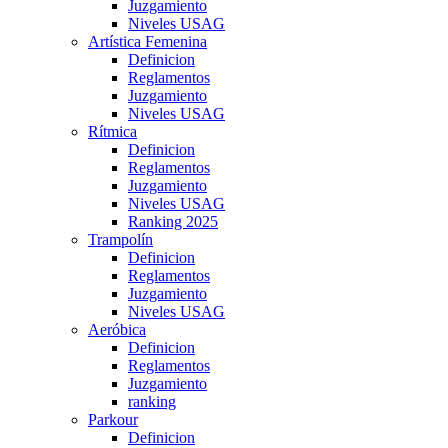
Juzgamiento
Niveles USAG
Artística Femenina
Definicion
Reglamentos
Juzgamiento
Niveles USAG
Rítmica
Definicion
Reglamentos
Juzgamiento
Niveles USAG
Ranking 2025
Trampolín
Definicion
Reglamentos
Juzgamiento
Niveles USAG
Aeróbica
Definicion
Reglamentos
Juzgamiento
ranking
Parkour
Definicion