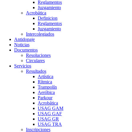
Reglamentos
Juzgamiento
Acrobática
Definicion
Reglamentos
Juzgamiento
Intercolegiados
Antidopaje
Noticias
Documentos
Resoluciones
Circulares
Servicios
Resultados
Artística
Rítmica
Trampolín
Aeróbica
Parkour
Acrobática
USAG GAM
USAG GAF
USAG GR
USAG TRA
Inscripciones