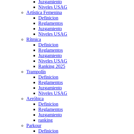
Juzgamiento
Niveles USAG
Artística Femenina
Definicion
Reglamentos
Juzgamiento
Niveles USAG
Rítmica
Definicion
Reglamentos
Juzgamiento
Niveles USAG
Ranking 2025
Trampolín
Definicion
Reglamentos
Juzgamiento
Niveles USAG
Aeróbica
Definicion
Reglamentos
Juzgamiento
ranking
Parkour
Definicion