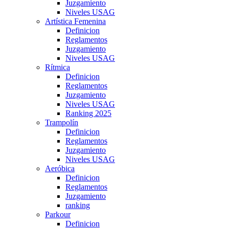
Juzgamiento
Niveles USAG
Artística Femenina
Definicion
Reglamentos
Juzgamiento
Niveles USAG
Rítmica
Definicion
Reglamentos
Juzgamiento
Niveles USAG
Ranking 2025
Trampolín
Definicion
Reglamentos
Juzgamiento
Niveles USAG
Aeróbica
Definicion
Reglamentos
Juzgamiento
ranking
Parkour
Definicion