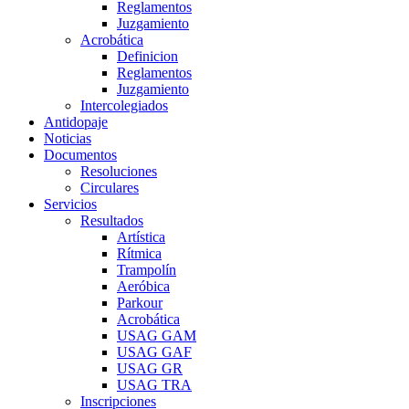
Reglamentos
Juzgamiento
Acrobática
Definicion
Reglamentos
Juzgamiento
Intercolegiados
Antidopaje
Noticias
Documentos
Resoluciones
Circulares
Servicios
Resultados
Artística
Rítmica
Trampolín
Aeróbica
Parkour
Acrobática
USAG GAM
USAG GAF
USAG GR
USAG TRA
Inscripciones