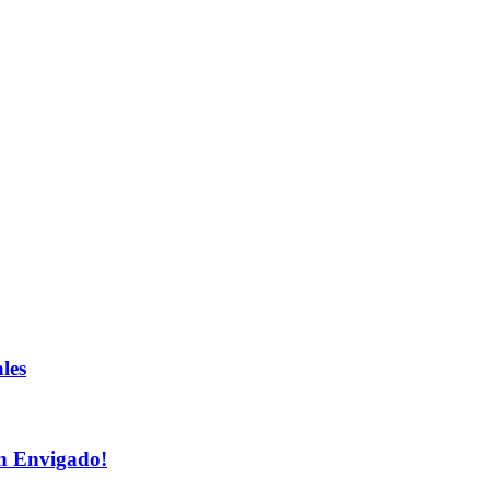
les
n Envigado!