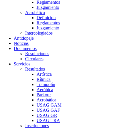
Reglamentos
Juzgamiento
Acrobática
Definicion
Reglamentos
Juzgamiento
Intercolegiados
Antidopaje
Noticias
Documentos
Resoluciones
Circulares
Servicios
Resultados
Artística
Rítmica
Trampolín
Aeróbica
Parkour
Acrobática
USAG GAM
USAG GAF
USAG GR
USAG TRA
Inscripciones