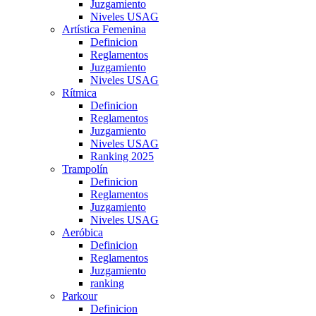
Juzgamiento
Niveles USAG
Artística Femenina
Definicion
Reglamentos
Juzgamiento
Niveles USAG
Rítmica
Definicion
Reglamentos
Juzgamiento
Niveles USAG
Ranking 2025
Trampolín
Definicion
Reglamentos
Juzgamiento
Niveles USAG
Aeróbica
Definicion
Reglamentos
Juzgamiento
ranking
Parkour
Definicion