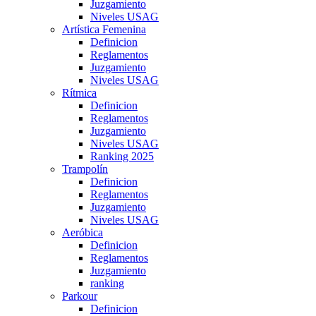
Juzgamiento
Niveles USAG
Artística Femenina
Definicion
Reglamentos
Juzgamiento
Niveles USAG
Rítmica
Definicion
Reglamentos
Juzgamiento
Niveles USAG
Ranking 2025
Trampolín
Definicion
Reglamentos
Juzgamiento
Niveles USAG
Aeróbica
Definicion
Reglamentos
Juzgamiento
ranking
Parkour
Definicion