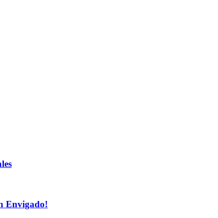
les
n Envigado!