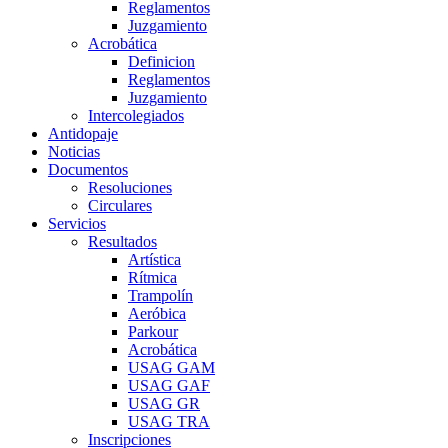
Reglamentos
Juzgamiento
Acrobática
Definicion
Reglamentos
Juzgamiento
Intercolegiados
Antidopaje
Noticias
Documentos
Resoluciones
Circulares
Servicios
Resultados
Artística
Rítmica
Trampolín
Aeróbica
Parkour
Acrobática
USAG GAM
USAG GAF
USAG GR
USAG TRA
Inscripciones