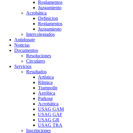
Reglamentos
Juzgamiento
Acrobática
Definicion
Reglamentos
Juzgamiento
Intercolegiados
Antidopaje
Noticias
Documentos
Resoluciones
Circulares
Servicios
Resultados
Artística
Rítmica
Trampolín
Aeróbica
Parkour
Acrobática
USAG GAM
USAG GAF
USAG GR
USAG TRA
Inscripciones