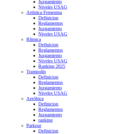
Juzgamiento
Niveles USAG
Artística Femenina
Definicion
Reglamentos
Juzgamiento
Niveles USAG
Rítmica
Definicion
Reglamentos
Juzgamiento
Niveles USAG
Ranking 2025
Trampolín
Definicion
Reglamentos
Juzgamiento
Niveles USAG
Aeróbica
Definicion
Reglamentos
Juzgamiento
ranking
Parkour
Definicion