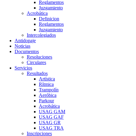
Reglamentos
Juzgamiento
Acrobática
Definicion
Reglamentos
Juzgamiento
Intercolegiados
Antidopaje
Noticias
Documentos
Resoluciones
Circulares
Servicios
Resultados
Artística
Rítmica
Trampolín
Aeróbica
Parkour
Acrobática
USAG GAM
USAG GAF
USAG GR
USAG TRA
Inscripciones