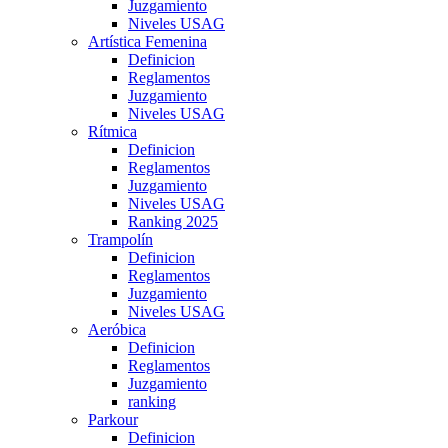
Juzgamiento
Niveles USAG
Artística Femenina
Definicion
Reglamentos
Juzgamiento
Niveles USAG
Rítmica
Definicion
Reglamentos
Juzgamiento
Niveles USAG
Ranking 2025
Trampolín
Definicion
Reglamentos
Juzgamiento
Niveles USAG
Aeróbica
Definicion
Reglamentos
Juzgamiento
ranking
Parkour
Definicion