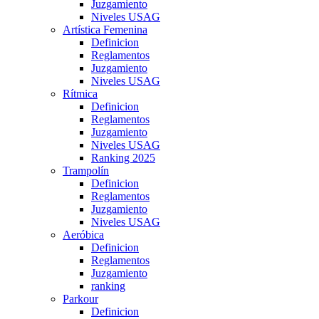
Juzgamiento
Niveles USAG
Artística Femenina
Definicion
Reglamentos
Juzgamiento
Niveles USAG
Rítmica
Definicion
Reglamentos
Juzgamiento
Niveles USAG
Ranking 2025
Trampolín
Definicion
Reglamentos
Juzgamiento
Niveles USAG
Aeróbica
Definicion
Reglamentos
Juzgamiento
ranking
Parkour
Definicion