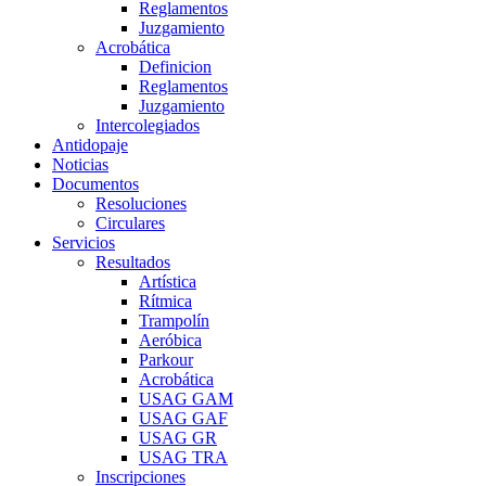
Reglamentos
Juzgamiento
Acrobática
Definicion
Reglamentos
Juzgamiento
Intercolegiados
Antidopaje
Noticias
Documentos
Resoluciones
Circulares
Servicios
Resultados
Artística
Rítmica
Trampolín
Aeróbica
Parkour
Acrobática
USAG GAM
USAG GAF
USAG GR
USAG TRA
Inscripciones