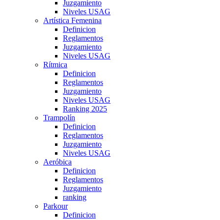
Juzgamiento
Niveles USAG
Artística Femenina
Definicion
Reglamentos
Juzgamiento
Niveles USAG
Rítmica
Definicion
Reglamentos
Juzgamiento
Niveles USAG
Ranking 2025
Trampolín
Definicion
Reglamentos
Juzgamiento
Niveles USAG
Aeróbica
Definicion
Reglamentos
Juzgamiento
ranking
Parkour
Definicion