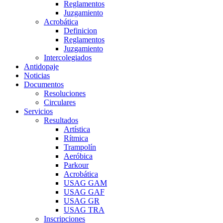
Reglamentos
Juzgamiento
Acrobática
Definicion
Reglamentos
Juzgamiento
Intercolegiados
Antidopaje
Noticias
Documentos
Resoluciones
Circulares
Servicios
Resultados
Artística
Rítmica
Trampolín
Aeróbica
Parkour
Acrobática
USAG GAM
USAG GAF
USAG GR
USAG TRA
Inscripciones