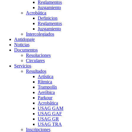
Reglamentos
Juzgamiento
Acrobática
Definicion
Reglamentos
Juzgamiento
Intercolegiados
Antidopaje
Noticias
Documentos
Resoluciones
Circulares
Servicios
Resultados
Artística
Rítmica
Trampolín
Aeróbica
Parkour
Acrobática
USAG GAM
USAG GAF
USAG GR
USAG TRA
Inscripciones