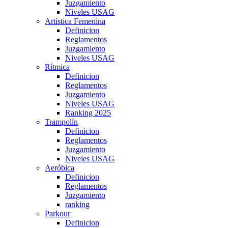
Juzgamiento
Niveles USAG
Artística Femenina
Definicion
Reglamentos
Juzgamiento
Niveles USAG
Rítmica
Definicion
Reglamentos
Juzgamiento
Niveles USAG
Ranking 2025
Trampolín
Definicion
Reglamentos
Juzgamiento
Niveles USAG
Aeróbica
Definicion
Reglamentos
Juzgamiento
ranking
Parkour
Definicion