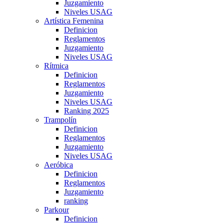
Juzgamiento
Niveles USAG
Artística Femenina
Definicion
Reglamentos
Juzgamiento
Niveles USAG
Rítmica
Definicion
Reglamentos
Juzgamiento
Niveles USAG
Ranking 2025
Trampolín
Definicion
Reglamentos
Juzgamiento
Niveles USAG
Aeróbica
Definicion
Reglamentos
Juzgamiento
ranking
Parkour
Definicion