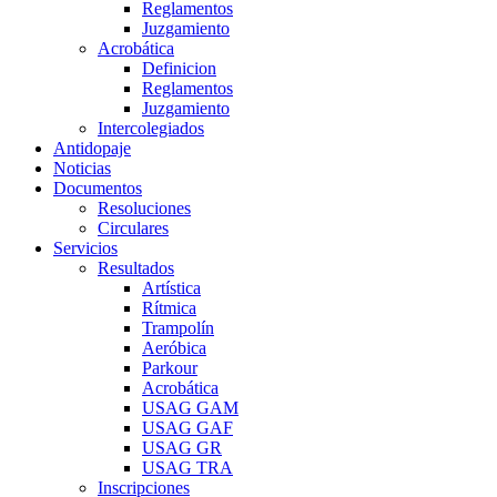
Reglamentos
Juzgamiento
Acrobática
Definicion
Reglamentos
Juzgamiento
Intercolegiados
Antidopaje
Noticias
Documentos
Resoluciones
Circulares
Servicios
Resultados
Artística
Rítmica
Trampolín
Aeróbica
Parkour
Acrobática
USAG GAM
USAG GAF
USAG GR
USAG TRA
Inscripciones