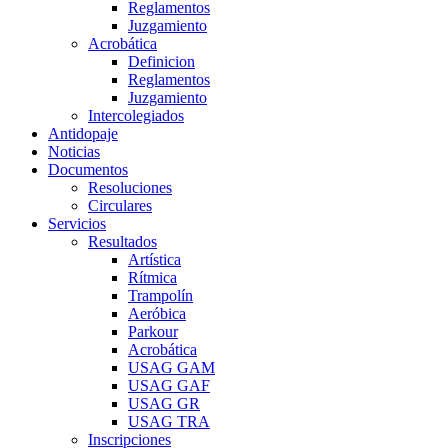
Reglamentos
Juzgamiento
Acrobática
Definicion
Reglamentos
Juzgamiento
Intercolegiados
Antidopaje
Noticias
Documentos
Resoluciones
Circulares
Servicios
Resultados
Artística
Rítmica
Trampolín
Aeróbica
Parkour
Acrobática
USAG GAM
USAG GAF
USAG GR
USAG TRA
Inscripciones