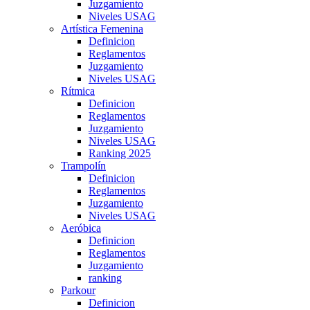
Juzgamiento
Niveles USAG
Artística Femenina
Definicion
Reglamentos
Juzgamiento
Niveles USAG
Rítmica
Definicion
Reglamentos
Juzgamiento
Niveles USAG
Ranking 2025
Trampolín
Definicion
Reglamentos
Juzgamiento
Niveles USAG
Aeróbica
Definicion
Reglamentos
Juzgamiento
ranking
Parkour
Definicion