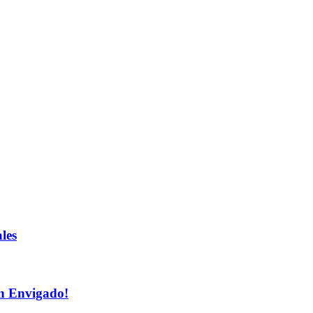
les
n Envigado!