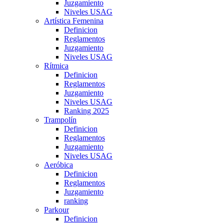
Juzgamiento
Niveles USAG
Artística Femenina
Definicion
Reglamentos
Juzgamiento
Niveles USAG
Rítmica
Definicion
Reglamentos
Juzgamiento
Niveles USAG
Ranking 2025
Trampolín
Definicion
Reglamentos
Juzgamiento
Niveles USAG
Aeróbica
Definicion
Reglamentos
Juzgamiento
ranking
Parkour
Definicion