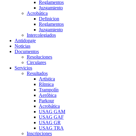
Reglamentos
Juzgamiento
Acrobática
Definicion
Reglamentos
Juzgamiento
Intercolegiados
Antidopaje
Noticias
Documentos
Resoluciones
Circulares
Servicios
Resultados
Artística
Rítmica
Trampolín
Aeróbica
Parkour
Acrobática
USAG GAM
USAG GAF
USAG GR
USAG TRA
Inscripciones