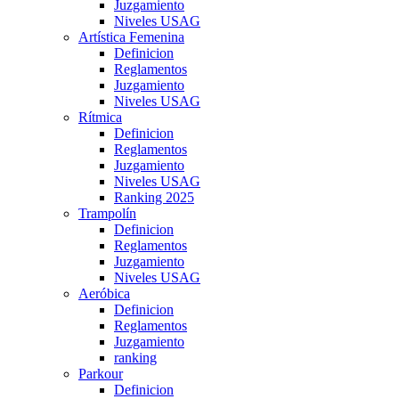
Juzgamiento
Niveles USAG
Artística Femenina
Definicion
Reglamentos
Juzgamiento
Niveles USAG
Rítmica
Definicion
Reglamentos
Juzgamiento
Niveles USAG
Ranking 2025
Trampolín
Definicion
Reglamentos
Juzgamiento
Niveles USAG
Aeróbica
Definicion
Reglamentos
Juzgamiento
ranking
Parkour
Definicion