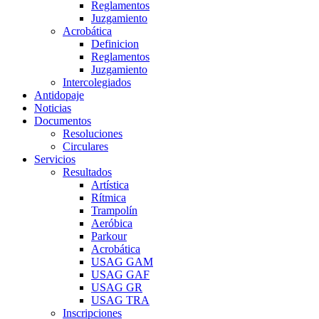
Reglamentos
Juzgamiento
Acrobática
Definicion
Reglamentos
Juzgamiento
Intercolegiados
Antidopaje
Noticias
Documentos
Resoluciones
Circulares
Servicios
Resultados
Artística
Rítmica
Trampolín
Aeróbica
Parkour
Acrobática
USAG GAM
USAG GAF
USAG GR
USAG TRA
Inscripciones