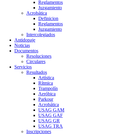
Reglamentos
Juzgamiento
Acrobática
Definicion
Reglamentos
Juzgamiento
Intercolegiados
Antidopaje
Noticias
Documentos
Resoluciones
Circulares
Servicios
Resultados
Artística
Rítmica
Trampolín
Aeróbica
Parkour
Acrobática
USAG GAM
USAG GAF
USAG GR
USAG TRA
Inscripciones