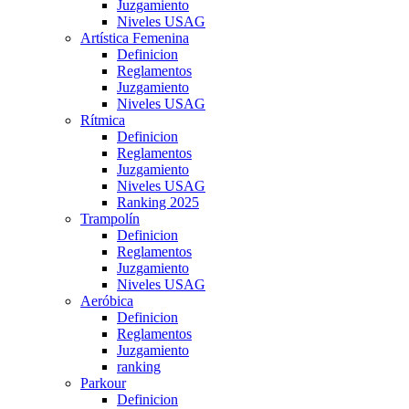
Juzgamiento
Niveles USAG
Artística Femenina
Definicion
Reglamentos
Juzgamiento
Niveles USAG
Rítmica
Definicion
Reglamentos
Juzgamiento
Niveles USAG
Ranking 2025
Trampolín
Definicion
Reglamentos
Juzgamiento
Niveles USAG
Aeróbica
Definicion
Reglamentos
Juzgamiento
ranking
Parkour
Definicion