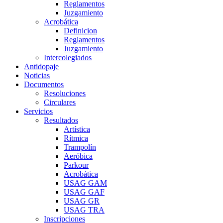
Reglamentos
Juzgamiento
Acrobática
Definicion
Reglamentos
Juzgamiento
Intercolegiados
Antidopaje
Noticias
Documentos
Resoluciones
Circulares
Servicios
Resultados
Artística
Rítmica
Trampolín
Aeróbica
Parkour
Acrobática
USAG GAM
USAG GAF
USAG GR
USAG TRA
Inscripciones