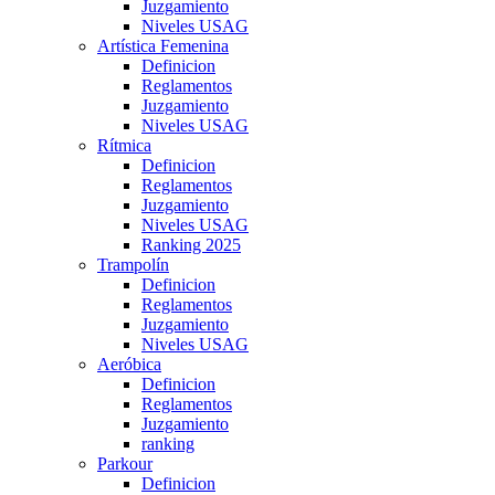
Juzgamiento
Niveles USAG
Artística Femenina
Definicion
Reglamentos
Juzgamiento
Niveles USAG
Rítmica
Definicion
Reglamentos
Juzgamiento
Niveles USAG
Ranking 2025
Trampolín
Definicion
Reglamentos
Juzgamiento
Niveles USAG
Aeróbica
Definicion
Reglamentos
Juzgamiento
ranking
Parkour
Definicion