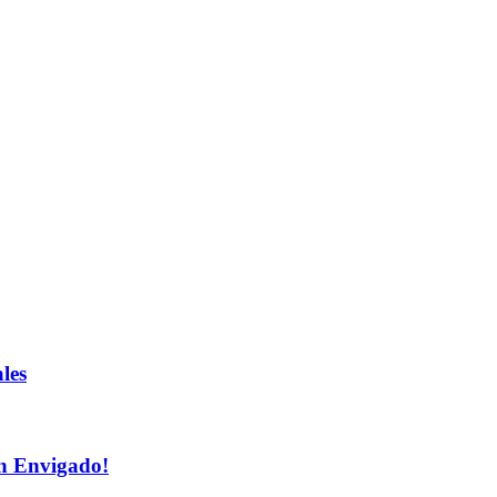
les
n Envigado!