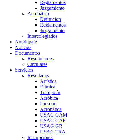
Reglamentos
Juzgamiento
Acrobática
Definicion
Reglamentos
Juzgamiento
Intercolegiados
Antidopaje
Noticias
Documentos
Resoluciones
Circulares
Servicios
Resultados
Artística
Rítmica
Trampolín
Aeróbica
Parkour
Acrobática
USAG GAM
USAG GAF
USAG GR
USAG TRA
Inscripciones