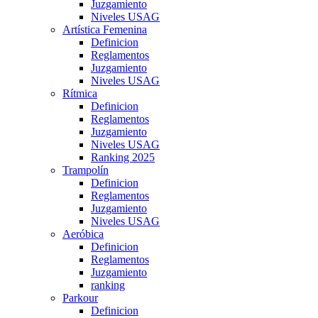
Juzgamiento
Niveles USAG
Artística Femenina
Definicion
Reglamentos
Juzgamiento
Niveles USAG
Rítmica
Definicion
Reglamentos
Juzgamiento
Niveles USAG
Ranking 2025
Trampolín
Definicion
Reglamentos
Juzgamiento
Niveles USAG
Aeróbica
Definicion
Reglamentos
Juzgamiento
ranking
Parkour
Definicion