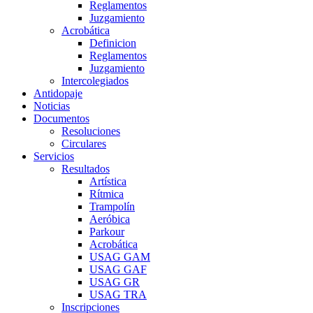
Reglamentos
Juzgamiento
Acrobática
Definicion
Reglamentos
Juzgamiento
Intercolegiados
Antidopaje
Noticias
Documentos
Resoluciones
Circulares
Servicios
Resultados
Artística
Rítmica
Trampolín
Aeróbica
Parkour
Acrobática
USAG GAM
USAG GAF
USAG GR
USAG TRA
Inscripciones