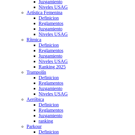
Juzgamiento
Niveles USAG
Artística Femenina
Definicion
Reglamentos
Juzgamiento
Niveles USAG
Rítmica
Definicion
Reglamentos
Juzgamiento
Niveles USAG
Ranking 2025
Trampolín
Definicion
Reglamentos
Juzgamiento
Niveles USAG
Aeróbica
Definicion
Reglamentos
Juzgamiento
ranking
Parkour
Definicion