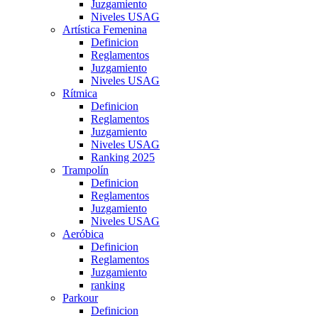
Juzgamiento
Niveles USAG
Artística Femenina
Definicion
Reglamentos
Juzgamiento
Niveles USAG
Rítmica
Definicion
Reglamentos
Juzgamiento
Niveles USAG
Ranking 2025
Trampolín
Definicion
Reglamentos
Juzgamiento
Niveles USAG
Aeróbica
Definicion
Reglamentos
Juzgamiento
ranking
Parkour
Definicion