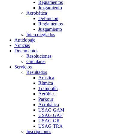
Reglamentos
Juzgamiento
Acrobática
Definicion
Reglamentos
Juzgamiento
Intercolegiados
Antidopaje
Noticias
Documentos
Resoluciones
Circulares
Servicios
Resultados
Artística
Rítmica
Trampolín
Aeróbica
Parkour
Acrobática
USAG GAM
USAG GAF
USAG GR
USAG TRA
Inscripciones