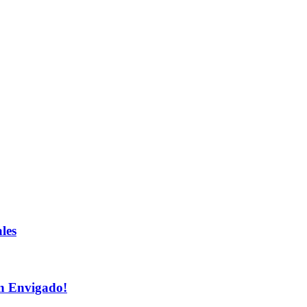
les
n Envigado!