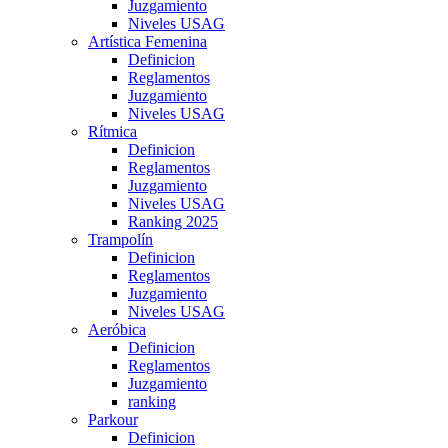
Juzgamiento
Niveles USAG
Artística Femenina
Definicion
Reglamentos
Juzgamiento
Niveles USAG
Rítmica
Definicion
Reglamentos
Juzgamiento
Niveles USAG
Ranking 2025
Trampolín
Definicion
Reglamentos
Juzgamiento
Niveles USAG
Aeróbica
Definicion
Reglamentos
Juzgamiento
ranking
Parkour
Definicion