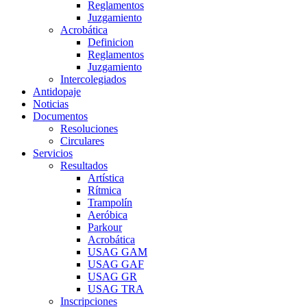
Reglamentos
Juzgamiento
Acrobática
Definicion
Reglamentos
Juzgamiento
Intercolegiados
Antidopaje
Noticias
Documentos
Resoluciones
Circulares
Servicios
Resultados
Artística
Rítmica
Trampolín
Aeróbica
Parkour
Acrobática
USAG GAM
USAG GAF
USAG GR
USAG TRA
Inscripciones