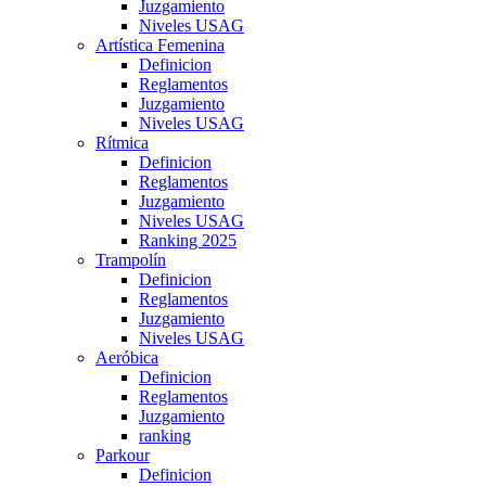
Juzgamiento
Niveles USAG
Artística Femenina
Definicion
Reglamentos
Juzgamiento
Niveles USAG
Rítmica
Definicion
Reglamentos
Juzgamiento
Niveles USAG
Ranking 2025
Trampolín
Definicion
Reglamentos
Juzgamiento
Niveles USAG
Aeróbica
Definicion
Reglamentos
Juzgamiento
ranking
Parkour
Definicion