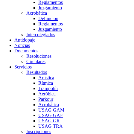
Reglamentos
Juzgamiento
Acrobática
Definicion
Reglamentos
Juzgamiento
Intercolegiados
Antidopaje
Noticias
Documentos
Resoluciones
Circulares
Servicios
Resultados
Artística
Rítmica
Trampolín
Aeróbica
Parkour
Acrobática
USAG GAM
USAG GAF
USAG GR
USAG TRA
Inscripciones