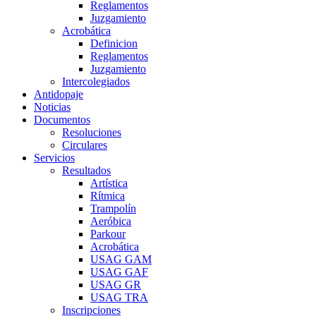
Reglamentos
Juzgamiento
Acrobática
Definicion
Reglamentos
Juzgamiento
Intercolegiados
Antidopaje
Noticias
Documentos
Resoluciones
Circulares
Servicios
Resultados
Artística
Rítmica
Trampolín
Aeróbica
Parkour
Acrobática
USAG GAM
USAG GAF
USAG GR
USAG TRA
Inscripciones