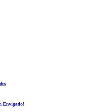
les
n Envigado!