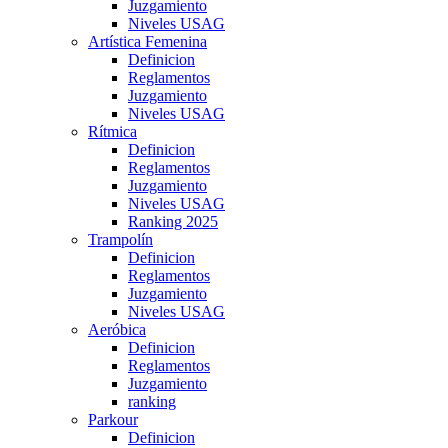
Juzgamiento
Niveles USAG
Artística Femenina
Definicion
Reglamentos
Juzgamiento
Niveles USAG
Rítmica
Definicion
Reglamentos
Juzgamiento
Niveles USAG
Ranking 2025
Trampolín
Definicion
Reglamentos
Juzgamiento
Niveles USAG
Aeróbica
Definicion
Reglamentos
Juzgamiento
ranking
Parkour
Definicion