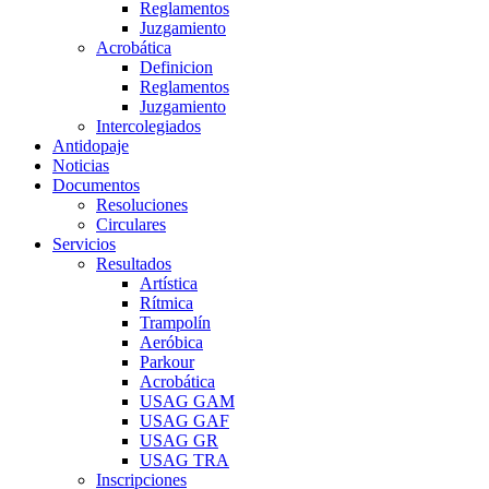
Reglamentos
Juzgamiento
Acrobática
Definicion
Reglamentos
Juzgamiento
Intercolegiados
Antidopaje
Noticias
Documentos
Resoluciones
Circulares
Servicios
Resultados
Artística
Rítmica
Trampolín
Aeróbica
Parkour
Acrobática
USAG GAM
USAG GAF
USAG GR
USAG TRA
Inscripciones