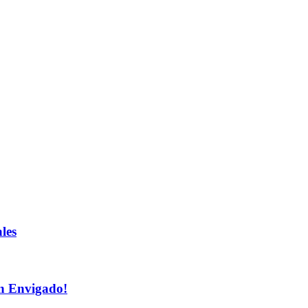
les
n Envigado!