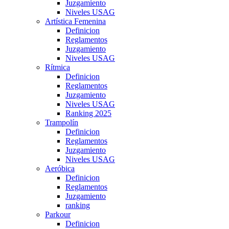
Juzgamiento
Niveles USAG
Artística Femenina
Definicion
Reglamentos
Juzgamiento
Niveles USAG
Rítmica
Definicion
Reglamentos
Juzgamiento
Niveles USAG
Ranking 2025
Trampolín
Definicion
Reglamentos
Juzgamiento
Niveles USAG
Aeróbica
Definicion
Reglamentos
Juzgamiento
ranking
Parkour
Definicion