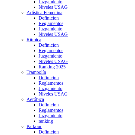
Juzgamiento
Niveles USAG
Artística Femenina
Definicion
Reglamentos
Juzgamiento
Niveles USAG
Rítmica
Definicion
Reglamentos
Juzgamiento
Niveles USAG
Ranking 2025
Trampolín
Definicion
Reglamentos
Juzgamiento
Niveles USAG
Aeróbica
Definicion
Reglamentos
Juzgamiento
ranking
Parkour
Definicion