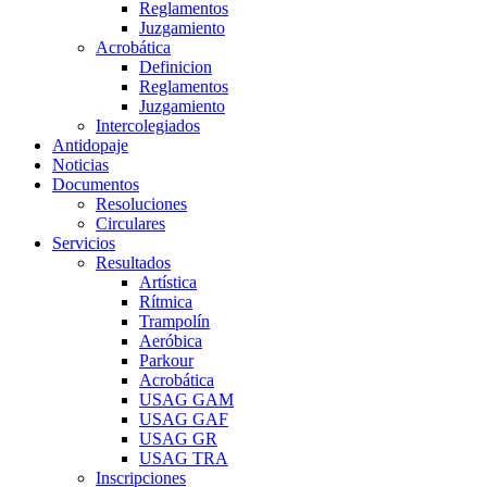
Reglamentos
Juzgamiento
Acrobática
Definicion
Reglamentos
Juzgamiento
Intercolegiados
Antidopaje
Noticias
Documentos
Resoluciones
Circulares
Servicios
Resultados
Artística
Rítmica
Trampolín
Aeróbica
Parkour
Acrobática
USAG GAM
USAG GAF
USAG GR
USAG TRA
Inscripciones