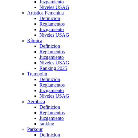
Juzgamiento
Niveles USAG
Artística Femenina
Definicion
Reglamentos
Juzgamiento
Niveles USAG
Rítmica
Definicion
Reglamentos
Juzgamiento
Niveles USAG
Ranking 2025
Trampolín
Definicion
Reglamentos
Juzgamiento
Niveles USAG
Aeróbica
Definicion
Reglamentos
Juzgamiento
ranking
Parkour
Definicion