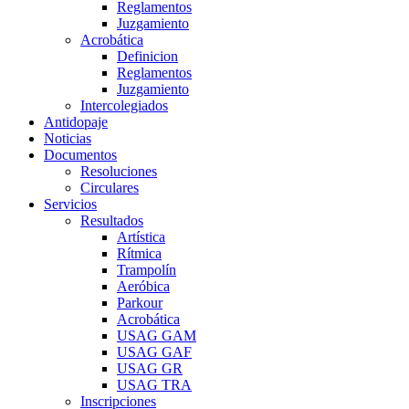
Reglamentos
Juzgamiento
Acrobática
Definicion
Reglamentos
Juzgamiento
Intercolegiados
Antidopaje
Noticias
Documentos
Resoluciones
Circulares
Servicios
Resultados
Artística
Rítmica
Trampolín
Aeróbica
Parkour
Acrobática
USAG GAM
USAG GAF
USAG GR
USAG TRA
Inscripciones