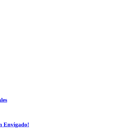
les
n Envigado!