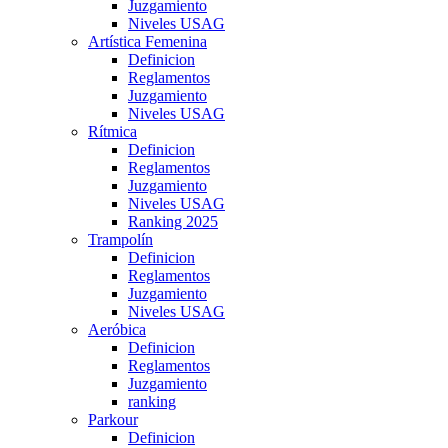
Juzgamiento
Niveles USAG
Artística Femenina
Definicion
Reglamentos
Juzgamiento
Niveles USAG
Rítmica
Definicion
Reglamentos
Juzgamiento
Niveles USAG
Ranking 2025
Trampolín
Definicion
Reglamentos
Juzgamiento
Niveles USAG
Aeróbica
Definicion
Reglamentos
Juzgamiento
ranking
Parkour
Definicion