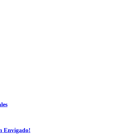
les
n Envigado!