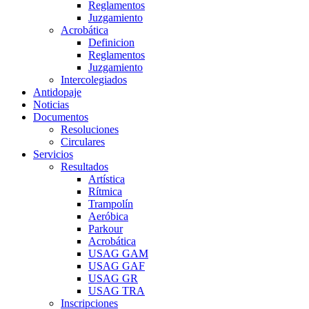
Reglamentos
Juzgamiento
Acrobática
Definicion
Reglamentos
Juzgamiento
Intercolegiados
Antidopaje
Noticias
Documentos
Resoluciones
Circulares
Servicios
Resultados
Artística
Rítmica
Trampolín
Aeróbica
Parkour
Acrobática
USAG GAM
USAG GAF
USAG GR
USAG TRA
Inscripciones