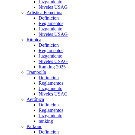
Juzgamiento
Niveles USAG
Artística Femenina
Definicion
Reglamentos
Juzgamiento
Niveles USAG
Rítmica
Definicion
Reglamentos
Juzgamiento
Niveles USAG
Ranking 2025
Trampolín
Definicion
Reglamentos
Juzgamiento
Niveles USAG
Aeróbica
Definicion
Reglamentos
Juzgamiento
ranking
Parkour
Definicion