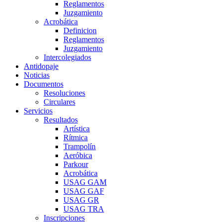
Reglamentos
Juzgamiento
Acrobática
Definicion
Reglamentos
Juzgamiento
Intercolegiados
Antidopaje
Noticias
Documentos
Resoluciones
Circulares
Servicios
Resultados
Artística
Rítmica
Trampolín
Aeróbica
Parkour
Acrobática
USAG GAM
USAG GAF
USAG GR
USAG TRA
Inscripciones