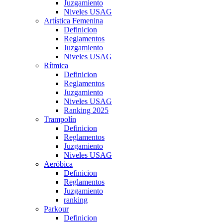
Juzgamiento
Niveles USAG
Artística Femenina
Definicion
Reglamentos
Juzgamiento
Niveles USAG
Rítmica
Definicion
Reglamentos
Juzgamiento
Niveles USAG
Ranking 2025
Trampolín
Definicion
Reglamentos
Juzgamiento
Niveles USAG
Aeróbica
Definicion
Reglamentos
Juzgamiento
ranking
Parkour
Definicion