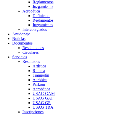
Reglamentos
Juzgamiento
Acrobática
Definicion
Reglamentos
Juzgamiento
Intercolegiados
Antidopaje
Noticias
Documentos
Resoluciones
Circulares
Servicios
Resultados
Artística
Rítmica
Trampolín
Aeróbica
Parkour
Acrobática
USAG GAM
USAG GAF
USAG GR
USAG TRA
Inscripciones