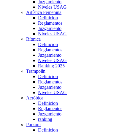
Juzgamiento
Niveles USAG
Artística Femenina
Definicion
Reglamentos
Juzgamiento
Niveles USAG
Rítmica
Definicion
Reglamentos
Juzgamiento
Niveles USAG
Ranking 2025
Trampolín
Definicion
Reglamentos
Juzgamiento
Niveles USAG
Aeróbica
Definicion
Reglamentos
Juzgamiento
ranking
Parkour
Definicion