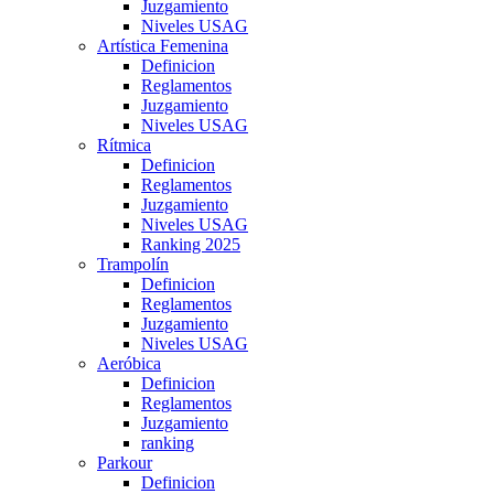
Juzgamiento
Niveles USAG
Artística Femenina
Definicion
Reglamentos
Juzgamiento
Niveles USAG
Rítmica
Definicion
Reglamentos
Juzgamiento
Niveles USAG
Ranking 2025
Trampolín
Definicion
Reglamentos
Juzgamiento
Niveles USAG
Aeróbica
Definicion
Reglamentos
Juzgamiento
ranking
Parkour
Definicion