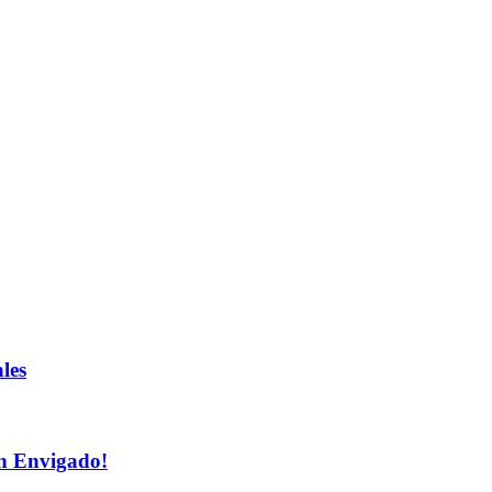
les
n Envigado!