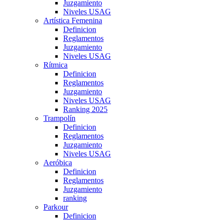
Juzgamiento
Niveles USAG
Artística Femenina
Definicion
Reglamentos
Juzgamiento
Niveles USAG
Rítmica
Definicion
Reglamentos
Juzgamiento
Niveles USAG
Ranking 2025
Trampolín
Definicion
Reglamentos
Juzgamiento
Niveles USAG
Aeróbica
Definicion
Reglamentos
Juzgamiento
ranking
Parkour
Definicion