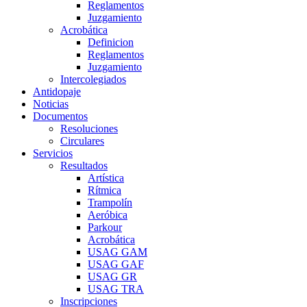
Reglamentos
Juzgamiento
Acrobática
Definicion
Reglamentos
Juzgamiento
Intercolegiados
Antidopaje
Noticias
Documentos
Resoluciones
Circulares
Servicios
Resultados
Artística
Rítmica
Trampolín
Aeróbica
Parkour
Acrobática
USAG GAM
USAG GAF
USAG GR
USAG TRA
Inscripciones