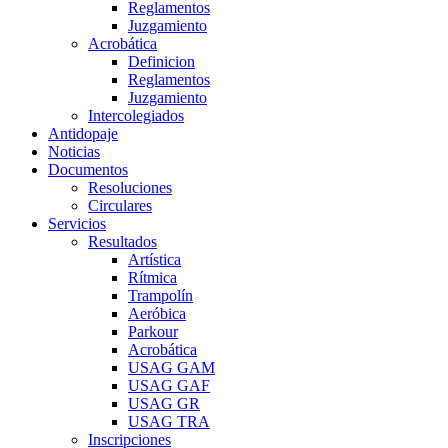
Reglamentos
Juzgamiento
Acrobática
Definicion
Reglamentos
Juzgamiento
Intercolegiados
Antidopaje
Noticias
Documentos
Resoluciones
Circulares
Servicios
Resultados
Artística
Rítmica
Trampolín
Aeróbica
Parkour
Acrobática
USAG GAM
USAG GAF
USAG GR
USAG TRA
Inscripciones