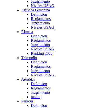
Juzgamiento
Niveles USAG
Artística Femenina
Definicion
Reglamentos
Juzgamiento
Niveles USAG
Rítmica
Definicion
Reglamentos
Juzgamiento
Niveles USAG
Ranking 2025
Trampolín
Definicion
Reglamentos
Juzgamiento
Niveles USAG
Aeróbica
Definicion
Reglamentos
Juzgamiento
ranking
Parkour
Definicion