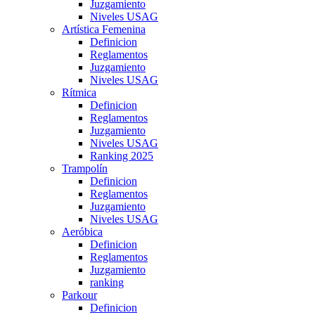
Juzgamiento
Niveles USAG
Artística Femenina
Definicion
Reglamentos
Juzgamiento
Niveles USAG
Rítmica
Definicion
Reglamentos
Juzgamiento
Niveles USAG
Ranking 2025
Trampolín
Definicion
Reglamentos
Juzgamiento
Niveles USAG
Aeróbica
Definicion
Reglamentos
Juzgamiento
ranking
Parkour
Definicion