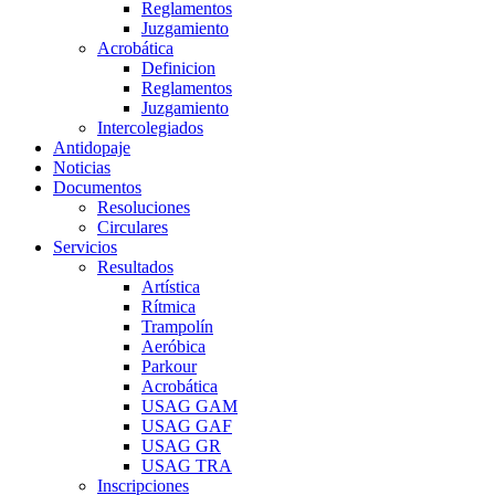
Reglamentos
Juzgamiento
Acrobática
Definicion
Reglamentos
Juzgamiento
Intercolegiados
Antidopaje
Noticias
Documentos
Resoluciones
Circulares
Servicios
Resultados
Artística
Rítmica
Trampolín
Aeróbica
Parkour
Acrobática
USAG GAM
USAG GAF
USAG GR
USAG TRA
Inscripciones