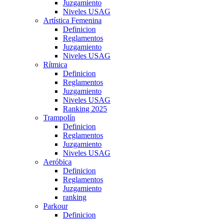
Juzgamiento
Niveles USAG
Artística Femenina
Definicion
Reglamentos
Juzgamiento
Niveles USAG
Rítmica
Definicion
Reglamentos
Juzgamiento
Niveles USAG
Ranking 2025
Trampolín
Definicion
Reglamentos
Juzgamiento
Niveles USAG
Aeróbica
Definicion
Reglamentos
Juzgamiento
ranking
Parkour
Definicion