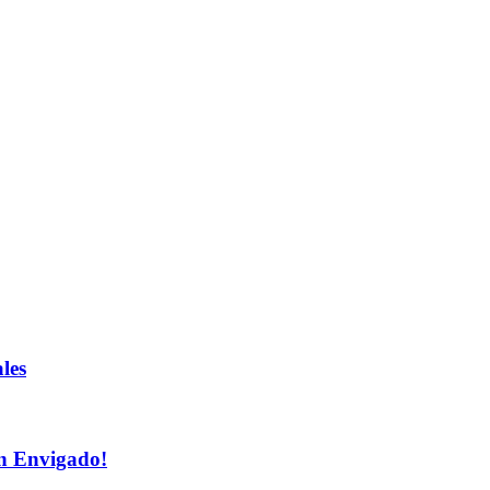
les
n Envigado!