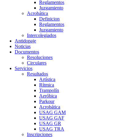
Reglamentos
Juzgamiento
Acrobática
Definicion
Reglamentos
Juzgamiento
Intercolegiados
Antidopaje
Noticias
Documentos
Resoluciones
Circulares
Servicios
Resultados
Artística
Rítmica
Trampolín
Aeróbica
Parkour
Acrobática
USAG GAM
USAG GAF
USAG GR
USAG TRA
Inscripciones