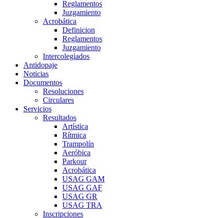
Reglamentos
Juzgamiento
Acrobática
Definicion
Reglamentos
Juzgamiento
Intercolegiados
Antidopaje
Noticias
Documentos
Resoluciones
Circulares
Servicios
Resultados
Artística
Rítmica
Trampolín
Aeróbica
Parkour
Acrobática
USAG GAM
USAG GAF
USAG GR
USAG TRA
Inscripciones