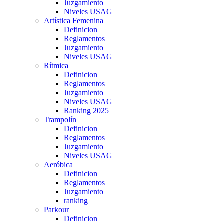
Juzgamiento
Niveles USAG
Artística Femenina
Definicion
Reglamentos
Juzgamiento
Niveles USAG
Rítmica
Definicion
Reglamentos
Juzgamiento
Niveles USAG
Ranking 2025
Trampolín
Definicion
Reglamentos
Juzgamiento
Niveles USAG
Aeróbica
Definicion
Reglamentos
Juzgamiento
ranking
Parkour
Definicion