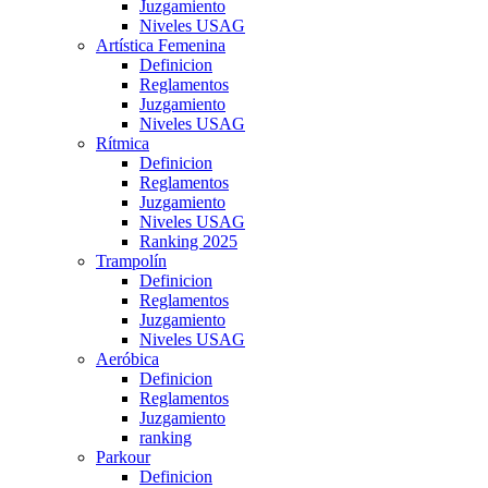
Juzgamiento
Niveles USAG
Artística Femenina
Definicion
Reglamentos
Juzgamiento
Niveles USAG
Rítmica
Definicion
Reglamentos
Juzgamiento
Niveles USAG
Ranking 2025
Trampolín
Definicion
Reglamentos
Juzgamiento
Niveles USAG
Aeróbica
Definicion
Reglamentos
Juzgamiento
ranking
Parkour
Definicion