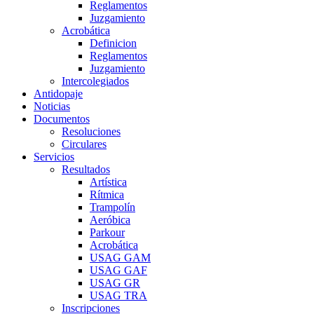
Reglamentos
Juzgamiento
Acrobática
Definicion
Reglamentos
Juzgamiento
Intercolegiados
Antidopaje
Noticias
Documentos
Resoluciones
Circulares
Servicios
Resultados
Artística
Rítmica
Trampolín
Aeróbica
Parkour
Acrobática
USAG GAM
USAG GAF
USAG GR
USAG TRA
Inscripciones