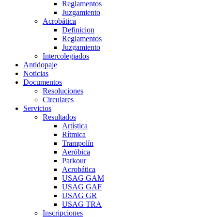
Reglamentos
Juzgamiento
Acrobática
Definicion
Reglamentos
Juzgamiento
Intercolegiados
Antidopaje
Noticias
Documentos
Resoluciones
Circulares
Servicios
Resultados
Artística
Rítmica
Trampolín
Aeróbica
Parkour
Acrobática
USAG GAM
USAG GAF
USAG GR
USAG TRA
Inscripciones