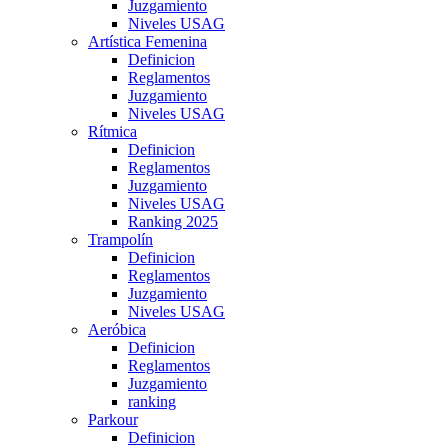
Juzgamiento
Niveles USAG
Artística Femenina
Definicion
Reglamentos
Juzgamiento
Niveles USAG
Rítmica
Definicion
Reglamentos
Juzgamiento
Niveles USAG
Ranking 2025
Trampolín
Definicion
Reglamentos
Juzgamiento
Niveles USAG
Aeróbica
Definicion
Reglamentos
Juzgamiento
ranking
Parkour
Definicion