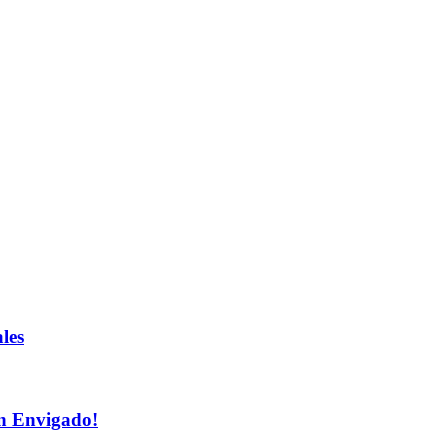
les
n Envigado!