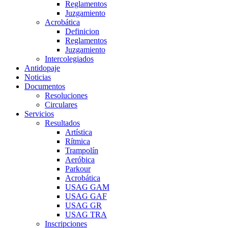
Reglamentos
Juzgamiento
Acrobática
Definicion
Reglamentos
Juzgamiento
Intercolegiados
Antidopaje
Noticias
Documentos
Resoluciones
Circulares
Servicios
Resultados
Artística
Rítmica
Trampolín
Aeróbica
Parkour
Acrobática
USAG GAM
USAG GAF
USAG GR
USAG TRA
Inscripciones