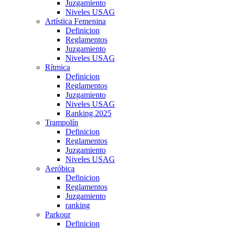
Juzgamiento
Niveles USAG
Artística Femenina
Definicion
Reglamentos
Juzgamiento
Niveles USAG
Rítmica
Definicion
Reglamentos
Juzgamiento
Niveles USAG
Ranking 2025
Trampolín
Definicion
Reglamentos
Juzgamiento
Niveles USAG
Aeróbica
Definicion
Reglamentos
Juzgamiento
ranking
Parkour
Definicion