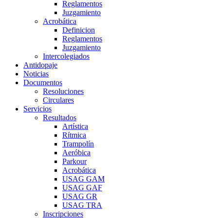
Reglamentos
Juzgamiento
Acrobática
Definicion
Reglamentos
Juzgamiento
Intercolegiados
Antidopaje
Noticias
Documentos
Resoluciones
Circulares
Servicios
Resultados
Artística
Rítmica
Trampolín
Aeróbica
Parkour
Acrobática
USAG GAM
USAG GAF
USAG GR
USAG TRA
Inscripciones