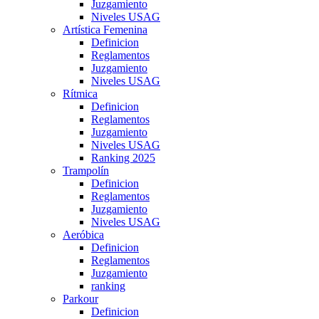
Juzgamiento
Niveles USAG
Artística Femenina
Definicion
Reglamentos
Juzgamiento
Niveles USAG
Rítmica
Definicion
Reglamentos
Juzgamiento
Niveles USAG
Ranking 2025
Trampolín
Definicion
Reglamentos
Juzgamiento
Niveles USAG
Aeróbica
Definicion
Reglamentos
Juzgamiento
ranking
Parkour
Definicion