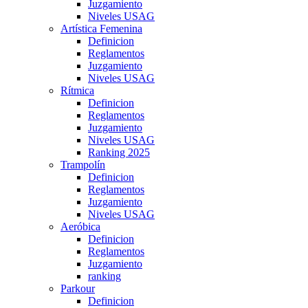
Juzgamiento
Niveles USAG
Artística Femenina
Definicion
Reglamentos
Juzgamiento
Niveles USAG
Rítmica
Definicion
Reglamentos
Juzgamiento
Niveles USAG
Ranking 2025
Trampolín
Definicion
Reglamentos
Juzgamiento
Niveles USAG
Aeróbica
Definicion
Reglamentos
Juzgamiento
ranking
Parkour
Definicion