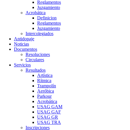
Reglamentos
Juzgamiento
Acrobática
Definicion
Reglamentos
Juzgamiento
Intercolegiados
Antidopaje
Noticias
Documentos
Resoluciones
Circulares
Servicios
Resultados
Artística
Rítmica
Trampolín
Aeróbica
Parkour
Acrobática
USAG GAM
USAG GAF
USAG GR
USAG TRA
Inscripciones