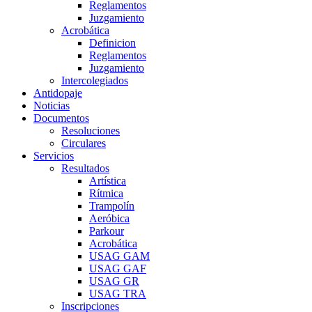
Reglamentos
Juzgamiento
Acrobática
Definicion
Reglamentos
Juzgamiento
Intercolegiados
Antidopaje
Noticias
Documentos
Resoluciones
Circulares
Servicios
Resultados
Artística
Rítmica
Trampolín
Aeróbica
Parkour
Acrobática
USAG GAM
USAG GAF
USAG GR
USAG TRA
Inscripciones