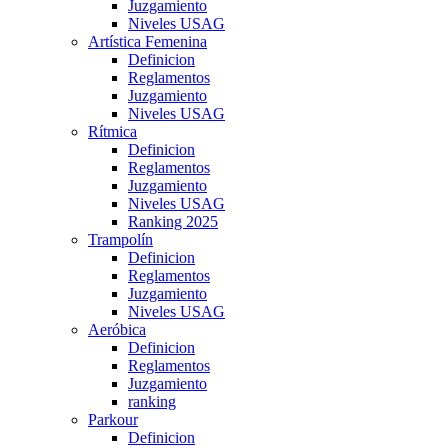
Juzgamiento
Niveles USAG
Artística Femenina
Definicion
Reglamentos
Juzgamiento
Niveles USAG
Rítmica
Definicion
Reglamentos
Juzgamiento
Niveles USAG
Ranking 2025
Trampolín
Definicion
Reglamentos
Juzgamiento
Niveles USAG
Aeróbica
Definicion
Reglamentos
Juzgamiento
ranking
Parkour
Definicion