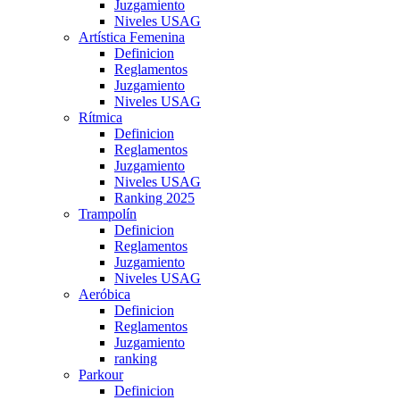
Juzgamiento
Niveles USAG
Artística Femenina
Definicion
Reglamentos
Juzgamiento
Niveles USAG
Rítmica
Definicion
Reglamentos
Juzgamiento
Niveles USAG
Ranking 2025
Trampolín
Definicion
Reglamentos
Juzgamiento
Niveles USAG
Aeróbica
Definicion
Reglamentos
Juzgamiento
ranking
Parkour
Definicion