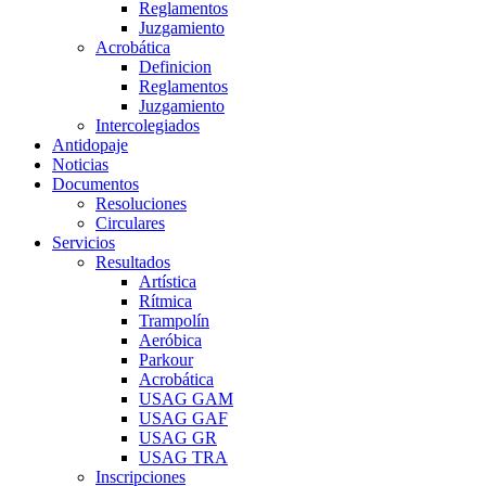
Reglamentos
Juzgamiento
Acrobática
Definicion
Reglamentos
Juzgamiento
Intercolegiados
Antidopaje
Noticias
Documentos
Resoluciones
Circulares
Servicios
Resultados
Artística
Rítmica
Trampolín
Aeróbica
Parkour
Acrobática
USAG GAM
USAG GAF
USAG GR
USAG TRA
Inscripciones