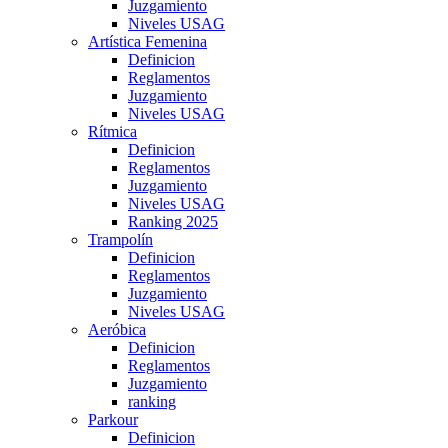
Juzgamiento
Niveles USAG
Artística Femenina
Definicion
Reglamentos
Juzgamiento
Niveles USAG
Rítmica
Definicion
Reglamentos
Juzgamiento
Niveles USAG
Ranking 2025
Trampolín
Definicion
Reglamentos
Juzgamiento
Niveles USAG
Aeróbica
Definicion
Reglamentos
Juzgamiento
ranking
Parkour
Definicion