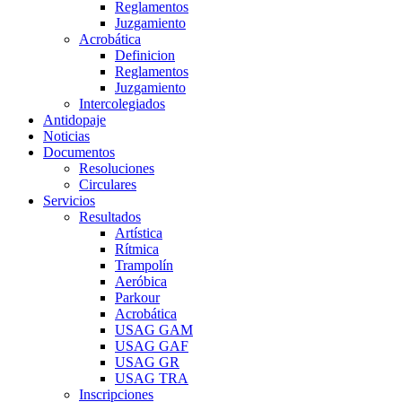
Reglamentos
Juzgamiento
Acrobática
Definicion
Reglamentos
Juzgamiento
Intercolegiados
Antidopaje
Noticias
Documentos
Resoluciones
Circulares
Servicios
Resultados
Artística
Rítmica
Trampolín
Aeróbica
Parkour
Acrobática
USAG GAM
USAG GAF
USAG GR
USAG TRA
Inscripciones