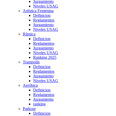
Juzgamiento
Niveles USAG
Artística Femenina
Definicion
Reglamentos
Juzgamiento
Niveles USAG
Rítmica
Definicion
Reglamentos
Juzgamiento
Niveles USAG
Ranking 2025
Trampolín
Definicion
Reglamentos
Juzgamiento
Niveles USAG
Aeróbica
Definicion
Reglamentos
Juzgamiento
ranking
Parkour
Definicion