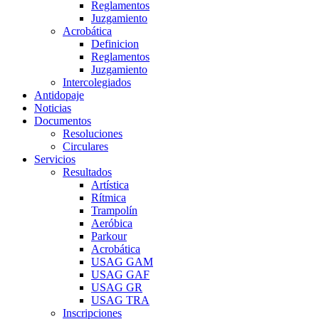
Reglamentos
Juzgamiento
Acrobática
Definicion
Reglamentos
Juzgamiento
Intercolegiados
Antidopaje
Noticias
Documentos
Resoluciones
Circulares
Servicios
Resultados
Artística
Rítmica
Trampolín
Aeróbica
Parkour
Acrobática
USAG GAM
USAG GAF
USAG GR
USAG TRA
Inscripciones