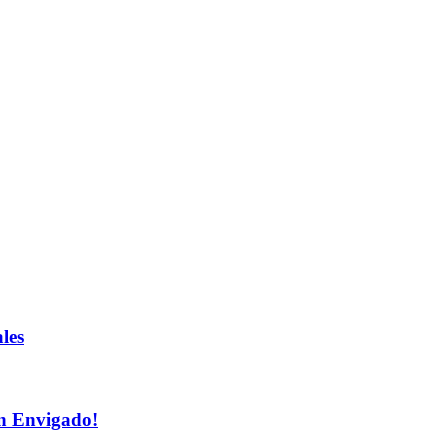
les
n Envigado!