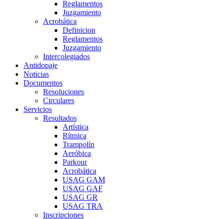
Reglamentos
Juzgamiento
Acrobática
Definicion
Reglamentos
Juzgamiento
Intercolegiados
Antidopaje
Noticias
Documentos
Resoluciones
Circulares
Servicios
Resultados
Artística
Rítmica
Trampolín
Aeróbica
Parkour
Acrobática
USAG GAM
USAG GAF
USAG GR
USAG TRA
Inscripciones