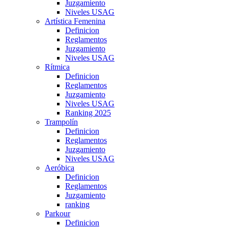
Juzgamiento
Niveles USAG
Artística Femenina
Definicion
Reglamentos
Juzgamiento
Niveles USAG
Rítmica
Definicion
Reglamentos
Juzgamiento
Niveles USAG
Ranking 2025
Trampolín
Definicion
Reglamentos
Juzgamiento
Niveles USAG
Aeróbica
Definicion
Reglamentos
Juzgamiento
ranking
Parkour
Definicion